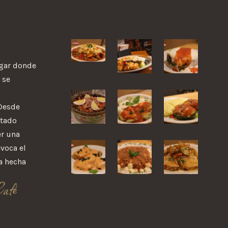
ugar donde
 se
 Desde
stado
r una
evoca el
a hecha