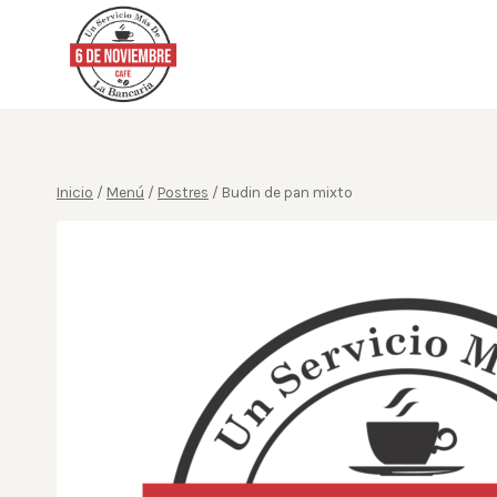
Saltar
al
contenido
Inicio
/
Menú
/
Postres
/
Budin de pan mixto