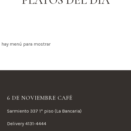
PLATOS DEL DÍA
 hay menú para mostrar
6 DE NOVIEMBRE CAFÉ
Sarmiento 337 1* piso (La Bancaria)
Delivery 4131-4444