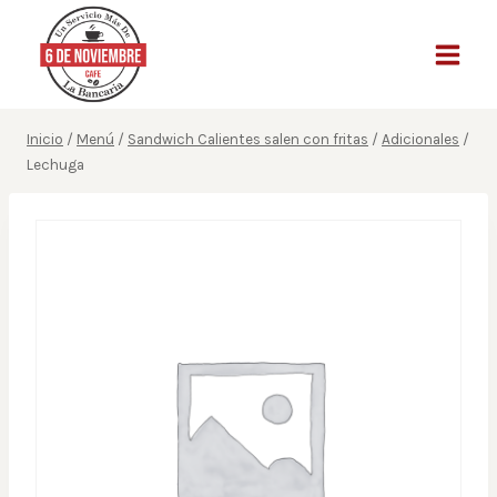
Saltar
al
contenido
Inicio
/
Menú
/
Sandwich Calientes salen con fritas
/
Adicionales
/
Lechuga