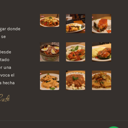
ugar donde
 se
 Desde
stado
r una
evoca el
a hecha