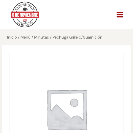
Saltar
al
contenido
Inicio
/
Menú
/
Minutas
/
Pechuga Grille c/Guarnición