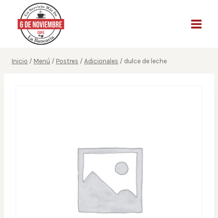
Saltar
al
contenido
Inicio
/
Menú
/
Postres
/
Adicionales
/
dulce de leche