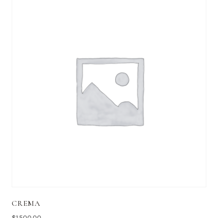
CREMA
$
1,500.00