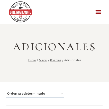
Saltar
al
contenido
ADICIONALES
Inicio
/
Menú
/
Postres
/
Adicionales