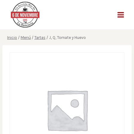
Saltar
al
contenido
Inicio
/
Menú
/
Tartas
/
J, Q, Tomate y Huevo