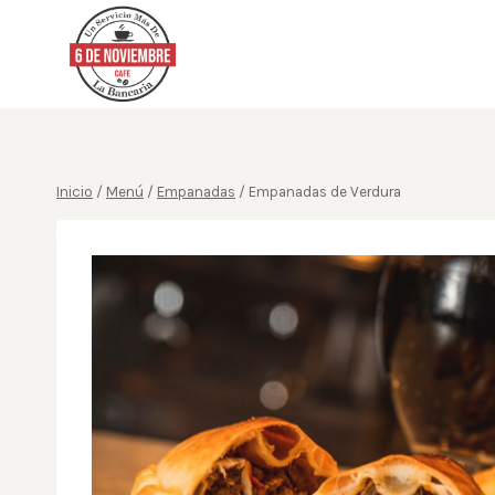
Saltar
al
contenido
Inicio
/
Menú
/
Empanadas
/
Empanadas de Verdura