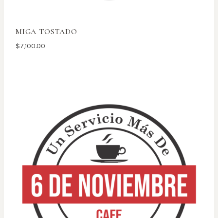
MIGA TOSTADO
$
7,100.00